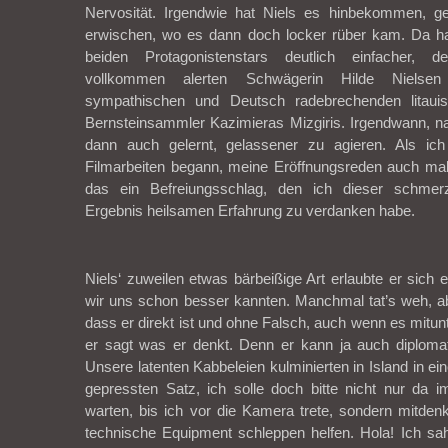
Nervosität. Irgendwie hat Niels es hinbekommen, 
erwischen, wo es dann doch locker rüber kam. Da ha
beiden Protagonistenstars deutlich einfacher, d
vollkommen alerten Schwägerin Hilde Niels
sympathischen und Deutsch radebrechenden litaui
Bernsteinsammler Kazimieras Mizgiris. Irgendwann, n
dann auch gelernt, gelassener zu agieren. Als ic
Filmarbeiten begann, meine Eröffnungsreden auch mal 
das ein Befreiungsschlag, den ich dieser schmer
Ergebnis heilsamen Erfahrung zu verdanken habe.
Niels‘ zuweilen etwas bärbeißige Art erlaubte er sich 
wir uns schon besser kannten. Manchmal tat’s weh, ab
dass er direkt ist und ohne Falsch, auch wenn es mitunt
er sagt was er denkt. Denn er kann ja auch diplomat
Unsere latenten Kabbeleien kulminierten in Island in e
gepressten Satz, ich solle doch bitte nicht nur da 
warten, bis ich vor die Kamera trete, sondern mitde
technische Equipment schleppen helfen. Hola! Ich sa