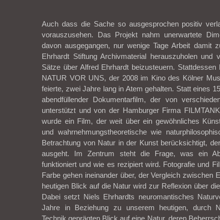
Auch dass die Sache so ausgesprochen positiv verl
vorauszusehen. Das Projekt nahm unerwartete Dim
davon ausgegangen, nur wenige Tage Arbeit damit zu
Ehrhardt Stiftung Archivmaterial herauszuholen und 
Sätze über Alfred Ehrhardt beizusteuern. Stattdessen
NATUR VOR UNS, der 2008 im Kino des Kölner Mus
feierte, zwei Jahre lang in Atem gehalten. Statt eines 1
abendfüllender Dokumentarfilm, der von verschiedene
unterstützt und von der Hamburger Firma FILMTANK 
wurde ein Film, der weit über ein gewöhnliches Künstl
und wahrnehmungstheoretische wie naturphilosophis
Betrachtung von Natur in der Kunst berücksichtigt, d
ausgeht. Im Zentrum steht die Frage, was ein A
funktioniert und wie es rezipiert wird. Fotografie und
Farbe gehen ineinander über, der Vergleich zwischen
heutigen Blick auf die Natur wird zur Reflexion über d
Dabei setzt Niels Ehrhardts neuromantisches Naturv
Jahre in Beziehung zu unserem heutigen, durch N
Technik geprägten Blick auf eine Natur, deren Beherrsc