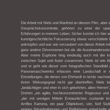
Die Arbeit mit Niels und Manfred an diesem Film, aber 
Gesprächskonzentrate, gehören zu einer der span
Erfahrungen in meinem Leben. Sicher konnte ich hier an
kunstgeschichtliche Fokussierung etwas verschüttete
anknüpfen und war wie verzaubert von dieser Arbeit mit
ganz andere Dimensionen bot als die Auseinandersetzu
Aber meine Euphorie hing eindeutig auch mit der k
zwischen Sujet und Autor zusammen. Niels ist wie Al
und er geht wie dieser vom fotografischen Standbild
Panoramaschwenks erfassen eine Landschaft in ruh
Einstellungen, die denen von Ehrhardt in nichts nachst
ihrem Wirkungsgrad nicht gar übertreffen. Niels b
„bedächtigen und eher in sich gekehrten, alten Herren
Drehen „ein agiler, hochkonzentrierter Regisseur u
„der mit wenigen Mitteln Erstaunliches zustande bra
Arriflex Kamera, ein paar Objektiven, vier, fünf Stuf
einigen Nitraphotlampen und Reflektoren entwickelte e