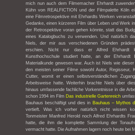
mich nun auch dem Filmemacher Ehrhardt zuwenden.
Kühn von REALFICTION und der Filmpalette Köln ein
eine Filmretrospektive mit Ehrhardts Werken veranstal
Gedanke, einen kürzeren Film über Leben und Werk in
der Retrospektive voran gehen könnte, statt das Bud
eines Katalogbuchs zu verwenden. Und natürlich da
Niels, der mir aus verschiedenen Gründen prädesti
erschien. Nicht nur dass er Alfred Ehrhardt
Kunsthochschule studiert hatte, an der Ehrhardt
Materialkunde gewesen war. Auch ist Niels wie dieser 
den meisten seiner Filme sowohl Autor, Regisseur,
Cutter, womit er einen selbstverständlichen Zugan
Arbeitsweise hatte. Weiterhin brachte Niels über die
hinaus umfassende fachliche Vorkenntnisse in die Arbei
schon 1994 im Film
Das industrielle Gartenreich
umfass
Bauhaus beschäftigt und dies in
Bauhaus – Mythos 
vertieft. Was ich vorher natürlich nicht wissen ko
Tonmeister Manfred Herold noch Alfred Ehrhardts Fra
hatte, die ihm die komplette Sammlung der Tonau
vermacht hatte. Die Aufnahmen lagern noch heute bei 