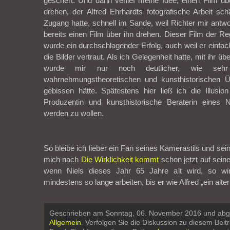
geschert. Und dann verlief meine Idee, einen Film ü
drehen, der Alfred Ehrhardts fotografische Arbeit s
Zugang hatte, schnell im Sande, weil Richter mir ant
bereits einen Film über ihn drehen. Dieser Film der Re
wurde ein durchschlagender Erfolg, auch weil er einfac
die Bilder vertraut. Als ich Gelegenheit hatte, mit ihr ü
wurde mir nur noch deutlicher, wie seh
wahrnehmungstheoretischen und kunsthistorischen Ü
gebissen hätte. Spätestens hier ließ ich die Illusion 
Produzentin und kunsthistorische Beraterin eines N
werden zu wollen.
So bleibe ich lieber ein Fan seines Kamerastils und sein
mich nach
Die Wirklichkeit kommt
schon jetzt auf sein
wenn Niels dieses Jahr 65 Jahre alt wird, so wir
mindestens so lange arbeiten, bis er wie Alfred „ein alte
Geschrieben am Sonntag, 06. November 2016 und abge
Allgemein
. Verfolgen Sie die Diskussion zu diesem Beit