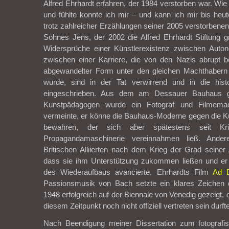
Alfred Ehrhardt erfahren, der 1984 verstorben war. Wie
und fühlte konnte ich mir – und kann ich mir bis heut
trotz zahlreicher Erzählungen seiner 2005 verstorbenen
Sohnes Jens, der 2002 die Alfred Ehrhardt Stiftung gr
Widersprüche einer Künstlerexistenz zwischen Auto
zwischen einer Karriere, die von den Nazis abrupt b
abgewandelter Form unter den gleichen Machthaber
wurde, sind in der Tat verwirrend und in die hist
eingeschrieben. Aus dem am Dessauer Bauhaus g
Kunstpädagogen wurde ein Fotograf und Filmema
vermeinte, er könne die Bauhaus-Moderne gegen die Ku
bewahren, der sich aber spätestens seit Kr
Propagandamaschinerie vereinnahmen ließ. Ander
Britischen Alliierten nach dem Krieg der Grad seine
dass sie ihm Unterstützung zukommen ließen und er
des Wiederaufbaus avancierte. Ehrhardts Film
Ad 
Passionsmusik von Bach setzte ein klares Zeichen
1948 erfolgreich auf der Biennale von Venedig gezeigt,
diesem Zeitpunkt noch nicht offiziell vertreten sein durfte
Nach Beendigung meiner Dissertation zum fotografi