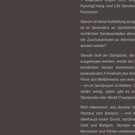
– Insgesamt zeigen ARD und
PyeongChang rund 230 Stunden Wi
Fernsehen
Warum ist diese Aufstellung aus
ist so besonders an Sportübert
rechtlichen Sendeanstalten die
die Zuschauerinnen zu informier
werden würde?
Gerade läuft die Olympiade, di
ausgetragen werden, würde sie n
rechtlichen Sender dominieren
bedeutenden A-Festivals des Kin
Filme des Wettbewerbs wie viele
– um im Sportjargon zu bleiben. 
relativ wenig, dabei gibt es n
Olympiade oder World Championc
Mich interessiert, was darüber h
Olympia zum Beispiel, – und k
überhaupt einen Grund, darübe
Geld und Budgets. Olympia wie
Menschen und Firmen verdienen d