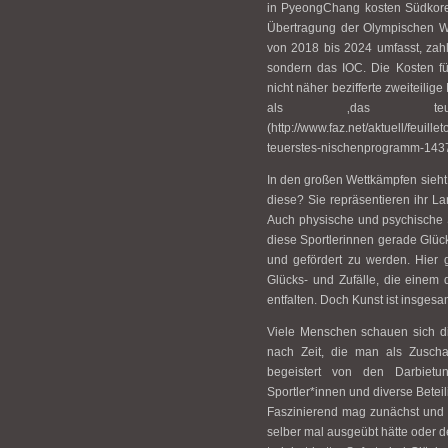
in PyeongChang kosten Südkorea 
Übertragung der Olympischen Wi
von 2018 bis 2024 umfasst, zah
sondern das IOC. Die Kosten f
nicht näher bezifferte zweiteil
als ‚das teuerst
(http://www.faz.net/aktuell/feuill
teuerstes-nischenprogramm-143
In den großen Wettkämpfen sieht
diese? Sie repräsentieren ihr Lan
Auch physische und psychische S
diese Sportlerinnen gerade Glück
und gefördert zu werden. Hier g
Glücks- und Zufälle, die einem
entfalten. Doch Kunst ist insgesa
Viele Menschen schauen sich di
nach Zeit, die man als Zuscha
begeistert von den Darbiet
Sportler*innen und diverse Beteil
Faszinierend mag zunächst und g
selber mal ausgeübt hätte oder de