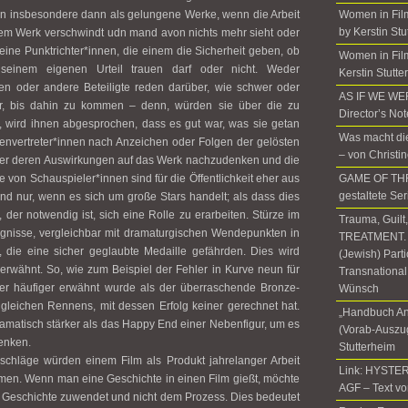
ken insbesondere dann als gelungene Werke, wenn die Arbeit
Women in Fil
by Kerstin Stu
r dem Werk verschwindt udn mand avon nichts mehr sieht oder
keine Punktrichter*innen, die einem die Sicherheit geben, ob
Women in Film
einem eigenen Urteil trauen darf oder nicht. Weder
Kerstin Stutte
en oder andere Beteiligte reden darüber, wie schwer oder
AS IF WE W
r, bis dahin zu kommen – denn, würden sie über die zu
Director’s No
wird ihnen abgesprochen, dass es gut war, was sie getan
Was macht die
nvertreter*innen nach Anzeichen oder Folgen der gelösten
– von Christi
er deren Auswirkungen auf das Werk nachzudenken und die
ze von Schauspieler*innen sind für die Öffentlichkeit eher aus
GAME OF THR
gestaltete Ser
und nur, wenn es sich um große Stars handelt; als dass dies
 der notwendig ist, sich eine Rolle zu erarbeiten. Stürze im
Trauma, Guilt
ignisse, vergleichbar mit dramaturgischen Wendepunkten in
TREATMENT. T
, die eine sicher geglaubte Medaille gefährden. Dies wird
(Jewish) Part
erwähnt. So, wie zum Beispiel der Fehler in Kurve neun für
Transnational
ter häufiger erwähnt wurde als der überraschende Bronze-
Wünsch
 gleichen Rennens, mit dessen Erfolg keiner gerechnet hat.
„Handbuch An
amatisch stärker als das Happy End einer Nebenfigur, um es
(Vorab-Auszug
enken.
Stutterheim
chläge würden einem Film als Produkt jahrelanger Arbeit
Link: HYSTER
men. Wenn man eine Geschichte in einen Film gießt, möchte
AGF – Text vo
 Geschichte zuwendet und nicht dem Prozess. Dies bedeutet