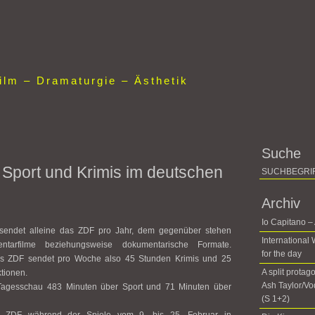
lm – Dramaturgie – Ästhetik
Suche
Sport und Krimis im deutschen
Archiv
Io Capitano –
 sendet alleine das ZDF pro Jahr, dem gegenüber stehen
International
ntarfilme beziehungsweise dokumentarische Formate.
for the day
as ZDF sendet pro Woche also 45 Stunden Krimis und 25
A split protag
tionen.
Ash Taylor/V
 Tagesschau 483 Minuten über Sport und 71 Minuten über
(S 1+2)