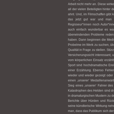
Arbeit nicht mehr an. Diese wir
all der vielen Beteiligten hinte
ahnt. Und, im Filmschaffen gibt 
das jetzt gut war und man s
Regisseur*innen noch Autor*inn
auch einfach wunderbar es wa
überwindenden Probleme reden, 
haben. Dann beginnen die Medie
Probelme im Werk zu suchen, üb
Qualität in Frage zu stellen. Stür
Versicherungssicht interessant, 
vom körperlichen Einsatz erzählt,
Sport sind hochdramatische Ere
einer Erzählung. Ebenso Fehler
wieder und wieder gezeigt oder 
einen ‚unserer‘ Medaillenanwär
Sieg eines ‚unserer‘ Fahrer des
Katastrophen des Helden sind dr
in dramaturgischen Mustern zu d
Berichte über Hürden und Rücks
seine künstlerische Wirkung neh
man, dass das Publikum sich der