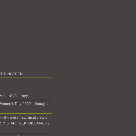
 A Hero’s Journey
 Women’s Day 2022 – thoughts
onist – a dramaturgical view of
oq in STAR TREK: DISCOVERY