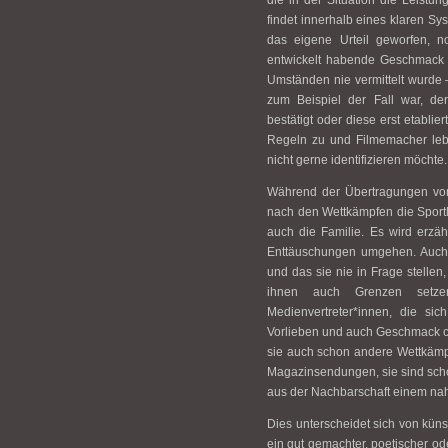
die in der Situation die Leistu
findet innerhalb eines klaren Sys
das eigene Urteil geworfen, n
entwickelt habende Geschmack i
Umständen nie vermittelt wurde –
zum Beispiel der Fall war, der
bestätigt oder diese erst etabli
Regeln zu und Filmemacher lebe
nicht gerne identifizieren möchte
Während der Übertragungen von
nach den Wettkämpfen die Sportle
auch die Familie. Es wird erzähl
Enttäuschungen umgehen. Auch 
und das sie nie in Frage stellen,
ihnen auch Grenzen setz
Medienvertreter*innen, die si
Vorlieben und auch Geschmack cha
sie auch schon andere Wettkämp
Magazinsendungen, sie sind scho
aus der Nachbarschaft einem na
Dies unterscheidet sich von künst
ein gut gemachter, poetischer od