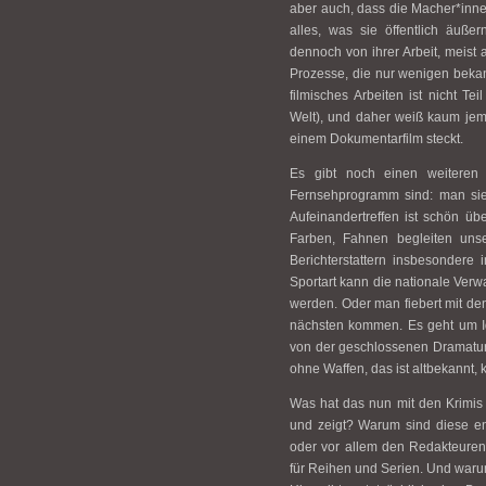
aber auch, dass die Macher*inne
alles, was sie öffentlich äuße
dennoch von ihrer Arbeit, meist
Prozesse, die nur wenigen bekan
filmisches Arbeiten ist nicht T
Welt), und daher weiß kaum jema
einem Dokumentarfilm steckt.
Es gibt noch einen weiteren 
Fernsehprogramm sind: man sieht
Aufeinandertreffen ist schön übe
Farben, Fahnen begleiten unse
Berichterstattern insbesondere
Sportart kann die nationale Verw
werden. Oder man fiebert mit de
nächsten kommen. Es geht um Id
von der geschlossenen Dramaturg
ohne Waffen, das ist altbekannt, 
Was hat das nun mit den Krimis 
und zeigt? Warum sind diese en
oder vor allem den Redakteure
für Reihen und Serien. Und waru