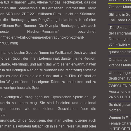
8,3 Milliarden Euro. Alleine für das Rechtepaket, das die
Zitat des Mon
nter- und Sommerspiele in Fernsehen, Internet und Radio
len ARD und ZDF 221 Millionen Euro – nicht an Südkorea,
Still Life in 
ür die Übertragung aus PengChang belaufen sich auf eine
The Three Go
ige Millionen Euro Summe. Die Olympia-Übertragung wird auch
„Das Szenariu
e Nischen-Programm‘ bezeichnet.
der Filmdrama
eton/medien/tv-kritik/olympia-uebertragung-von-zdf-ard-
Dramaturgie u
77065.html)
von Frauen – 
quotation of 
 man die besten Sportler*innen im Wettkampf. Doch wer sind
d, den Sport, der ihren Lebensinhalt darstellt, eine Region.
Dramaturgy –
tärke. Allerdings, und auch das wird selten erwähnt, hatten
Zitat des Mon
 in der richtigen Region zu wohnen und rechtzeitig entdeckt
Überlegungen 
ibt es eine Parallele zur Kunst und zum Film. Oft sind es
deutschen TV
 den Weg eröffnen, das eigene Talent zu entdecken und zu
ZWISCHEN RÄ
mt weniger teuer als Sport.
Ausstellung i
e wichtigen Austragungen der Olympischen Spiele an – je
24./25.11.201
uer*in so haben mag. Sie sind fasziniert und emotional
So richtig sta
ungen ebenso wie den kleinen Geschichten über die
Norden
igte.
Women in Fil
rundsätzlich der Sport sein, den man vielleicht gerne auch
Female Chara
n man als Amateur tatsächlich in seiner Freizeit ausübt oder
in ‚TOP OF T