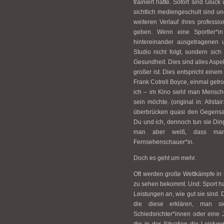
trainiert hatte. Sofort sind Glü
sichtlich mediengeschult sind u
weiteren Verlauf ihres profess
geben. Wenn eine Sportler*in
hintereinander ausgetragenen
Studio nicht folgt, sondern si
Gesundheit. Dies sind alles Asp
großer ist. Dies entspricht ein
Frank Cotrell Boyce, einmal get
ich – im Kino sieht man Mensch
sein möchte. (original in: Allst
überbrücken quasi den Gegensatz
Du und ich, dennoch tun sie Di
man aber weiß, dass man 
Fernsehenschauer*in.
Doch es geht um mehr.
Oft werden große Wettkämpfe i
zu sehen bekommt. Und: Sport ha
Leistungen an, wie gut sie sind
die diese erklären, man s
Schiedsrichter*innen oder eine 