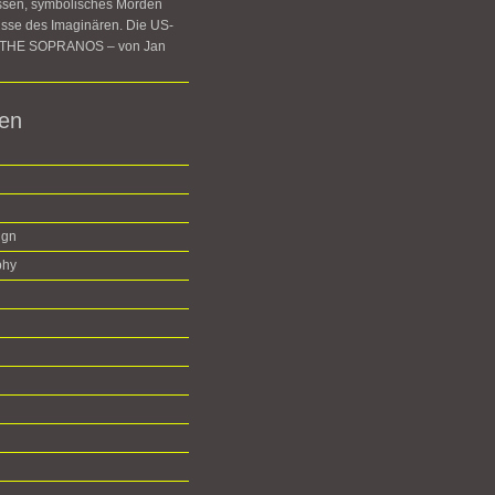
ssen, symbolisches Morden
sse des Imaginären. Die US-
e THE SOPRANOS – von Jan
ien
ign
phy