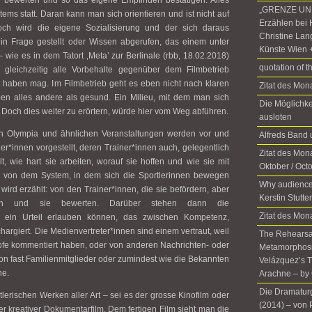
ng bewerten und so das eigene Empfinden bestätigen. Alles
„GRENZE UND
tems statt. Daran kann man sich orientieren und ist nicht auf
Erzählen bei 
och wird die eigene Sozialisierung und der sich daraus
Christine Lan
n Frage gestellt oder Wissen abgerufen, das einem unter
Künste Wien 
 wie es in dem Tatort ‚Meta’ zur Berlinale (rbb, 18.02.2018)
quotation of t
 gleichzeitig alle Vorbehalte gegenüber dem Filmbetrieb
ert haben mag. Im Filmbetrieb geht es eben nicht nach klaren
Zitat des Mo
n alles andere als gesund. Ein Milieu, mit dem man sich
Die Möglichke
. Doch dies weiter zu erörtern, würde hier vom Weg abführen.
ausloten
 Olympia und ähnlichen Veranstaltungen werden vor und
Alfreds Ban
r*innen vorgestellt, deren Trainer*innen auch, gelegentlich
Zitat des Mona
t, wie hart sie arbeiten, worauf sie hoffen und wie sie mit
Oktober / Oct
von dem System, in dem sich die Sportlerinnen bewegen
Why audience
 wird erzählt: von den Trainer*innen, die sie befördern, aber
Kerstin Stutte
en und sie bewerten. Darüber stehen dann die
Zitat des Mon
ch ein Urteil erlauben können, das zwischen Kompetenz,
rgiert. Die Medienvertreter*innen sind einem vertraut, weil
The Rehearsal
fe kommentiert haben, oder von anderen Nachrichten- oder
Metamorphosis
n fast Familienmitglieder oder zumindest wie die Bekannten
Velázquez’s T
he.
Arachne – by 
Die Dramatur
lerischen Werken aller Art – sei es der grosse Kinofilm oder
(2014)­ ­– von
er kreativer Dokumentarfilm. Dem fertigen Film sieht man die