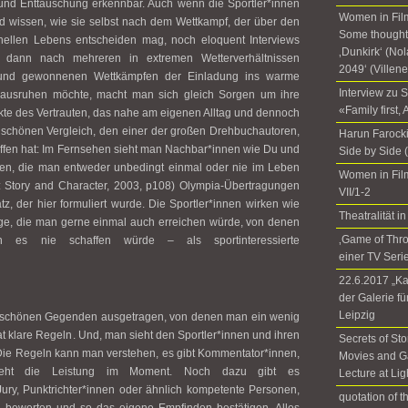
ck und Enttäuschung erkennbar. Auch wenn die Sportler*innen
Women in Film
nd wissen, wie sie selbst nach dem Wettkampf, der über den
Some thoughts
ionellen Lebens entscheiden mag, noch eloquent Interviews
‚Dunkirk‘ (No
 dann nach mehreren in extremen Wetterverhältnissen
2049‘ (Villen
 und gewonnenen Wettkämpfen der Einladung ins warme
Interview zu 
ch ausruhen möchte, macht man sich gleich Sorgen um ihre
«Family first,
ekte des Vertrauten, das nahe am eigenen Alltag und dennoch
em schönen Vergleich, den einer der großen Drehbuchautoren,
Harun Farocki
roffen hat: Im Fernsehen sieht man Nachbar*innen wie Du und
Side by Side 
en, die man entweder unbedingt einmal oder nie im Leben
Women in Fil
air: Story and Character, 2003, p108) Olympia-Übertragungen
VII/1-2
, der hier formuliert wurde. Die Sportler*innen wirken wie
Theatralität
nge, die man gerne einmal auch erreichen würde, von denen
‚Game of Thr
es nie schaffen würde – als sportinteressierte
einer TV Seri
22.6.2017 „Ka
der Galerie f
Leipzig
n schönen Gegenden ausgetragen, von denen man ein wenig
t klare Regeln. Und, man sieht den Sportler*innen und ihren
Secrets of Sto
. Die Regeln kann man verstehen, es gibt Kommentator*innen,
Movies and G
ieht die Leistung im Moment. Noch dazu gibt es
Lecture at Li
Jury, Punktrichter*innen oder ähnlich kompetente Personen,
quotation of 