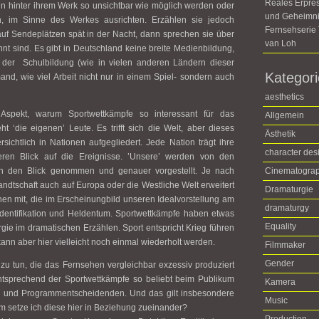
Reales Erpre
n hinter ihrem Werk so unsichtbar wie möglich werden oder
und Geheimni
rn, im Sinne des Werkes ausrichten. Erzählen sie jedoch
Fernsehseri
 auf Sendeplätzen spät in der Nacht, dann sprechen sie über
van Loh
nt sind. Es gibt in Deutschland keine breite Medienbildung,
eil der Schulbildung (wie in vielen anderen Ländern dieser
Kategor
nd, wie viel Arbeit nicht nur in einem Spiel- sondern auch
aesthetics
Aspekt, warum Sportwettkämpfe so interessant für das
Allgemein
 ‘die eigenen’ Leute. Es trifft sich die Welt, aber dieses
Ästhetik
rsichtlich in Nationen aufgegliedert. Jede Nation trägt ihre
character des
ren Blick auf die Ereignisse. ’Unsere’ werden von den
 in den Blick genommen und genauer vorgestellt. Je nach
Cinematogra
andtschaft auch auf Europa oder die Westliche Welt erweitert
Dramaturgie
nen mit, die im Erscheinungbild unseren Idealvorstellung am
dramaturgy
entifikation und Heldentum. Sportwettkämpfe haben etwas
Equality
ie im dramatischen Erzählen. Sport entspricht Krieg führen
kann aber hier vielleicht noch einmal wiederholt werden.
Filmmaker
Gender
zu tun, die das Fernsehen vergleichbar exzessiv produziert
tsprechend der Sportwettkämpfe so beliebt beim Publikum
Kamera
n und Programmentscheidenden. Und das gilt insbesondere
Music
m setze ich diese hier in Beziehung zueinander?