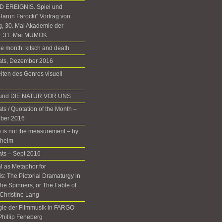
 EREIGNIS. Spiel und
Harun Farocki“ Vortrag von
g, 30. Mai Akademie der
+ 31. Mai MUMOK
he month: kitsch and death
nats, Dezember 2016
iten des Genres visuell
d und DIE NATUR VOR UNS
ts / Quotation of the Month –
ober 2016
 is not the measurement – by
rheim
ats – Sept 2016
 as Metaphor for
: The Pictorial Dramaturgy in
he Spinners, or The Fable of
Christine Lang
gie der Filmmusik in FARGO
 Phillip Feneberg