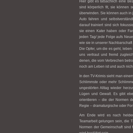
Hier gibt es tatsächlich eine B
sind körperlich fit, sie können
überwinden. Sie können auch in j
Auto fahren und selbstverständ
darauf trainiert sind sich fokuss
sie einen Kater haben oder Fa
jeden Tag/ jede Folge aufs Neue
wie sie in unserer Nachbarschaft 
Die Opfer, um die es geht, leben 
uns vertraut und fremd zugleic
denen, die vom Verbrechen betro
noch am Leben ist und auch nich
In den TV-Krimis sieht man eine
Schlimmste oder mehr Schlimmes
ungestörten Alltag wieder herzu
Lügen und Gewalt. Es gibt eben
orientieren – die der Normen 
Regie – dramaturgische oder Fo
Am Ende wird es nach heldenh
Teamarbeit gelungen sein, die Tä
Normen der Gemeinschaft sind fü