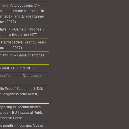
 and TV productions IV –
 about female characters in
lan 2017) and ‚Blade Runner
euve 2017)
Staffel 7: «Game of Thrones»:
 America first» in der NZZ
 Retrospective: Year by Year /
(october 2017)
m and TV – Game of Thrones
 in GAME OF THRONES
ones‘ sehen — Dramaturgie
e
lte Probe“ Screening & Talk in
ür Zeitgenössische Kunst,
rytelling in Documentaries,
ames – BU Inaugural Public
ghthouse Poole
the month – Incoming, Mosse