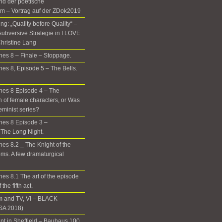
nd der poetische
m – Vortrag auf der ZDok2019
g: „Quality before Quality“ –
subversive Strategie in I LOVE
hristine Lang
es 8 – Finale – Stoppage.
es 8, Episode 5 – The Bells.
nes 8 Episode 4 – The
n of female characters, or Was
eminist series?
nes 8 Episode 3 –
The Long Night.
es 8.2 _ The Knight of the
ms. A few dramaturgical
es 8.1 The art of the episode
the fifth act.
m and TV, VI – BLACK
A 2018)
t in Sheffield – Bauhaus 100