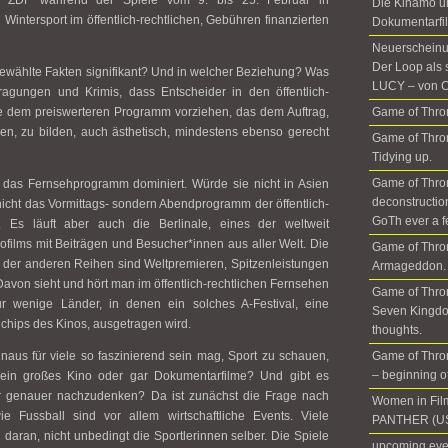
 ZDF während der Spiele vom 9. bis 25. Februar in
Die Kinamo u
ntersport im öffentlich-rechtlichen, Gebühren finanzierten
Dokumentarfil
Neuerscheinun
Der Loop als 
gewählte Fakten signifikant? Und in welcher Beziehung? Was
LUCY – von C
ragungen und Krimis, dass Entscheider in den öffentlich-
se dem preiswerteren Programm vorziehen, das dem Auftrag,
Game of Thron
en, zu bilden, auch ästhetisch, mindestens ebenso gerecht
Game of Thron
Tidying up.
Game of Thro
e das Fernsehprogramm dominiert. Würde sie nicht in Asien
deconstructio
icht das Vormittags- sondern Abendprogramm der öffentlich-
GoTh ever a f
. Es läuft aber auch die Berlinale, eines der weltweit
ofilms mit Beiträgen und Besucher*innen aus aller Welt. Die
Game of Thro
 der anderen Reihen sind Weltpremieren, Spitzenleistungen
Armageddon. 
Davon sieht und hört man im öffentlich-rechtlichen Fernsehen
Game of Thron
ur wenige Länder, in denen ein solches A-Festival, eine
Seven Kingdo
hips des Kinos, ausgetragen wird.
thoughts.
inaus für viele so faszinierend sein mag, Sport zu schauen,
Game of Thron
– beginning of 
ein großes Kino oder gar Dokumentarfilme? Und gibt es
r genauer nachzudenken? Da ist zunächst die Frage nach
Women in Fil
 Fussball sind vor allem wirtschaftliche Events. Viele
PANTHER (US
aran, nicht unbedingt die Sportlerinnen selber. Die Spiele
upcoming even