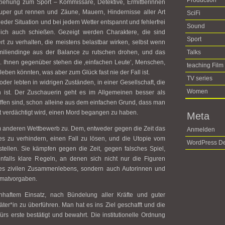
Production
eziehung zum Sport – Kommissare, Detektive, Ermittlerinnen
 super gut rennen und Zäune, Mauern, Hindernisse aller Art
SciFi
eder Situation und bei jedem Wetter entspannt und fehlerfrei
Sound
lich auch schießen. Gezeigt werden Charaktere, die sind
Sport
iert zu verhalten, die meistens belastbar wirken, selbst wenn
miliendinge aus der Balance zu rutschen drohen, und das
Talks
. Ihnen gegenüber stehen die ‚einfachen Leute‘, Menschen,
teaching Film
leben könnten, was aber zum Glück fast nie der Fall ist.
TV series
oder lebten in widrigen Zuständen, in einer Gesellschaft, die
Women
h ist. Der Zuschauerin geht es im Allgemeinen besser als
ffen sind, schon alleine aus dem einfachen Grund, dass man
t verdächtigt wird, einen Mord begangen zu haben.
Meta
m anderen Wettbewerb zu. Dem, entweder gegen die Zeit das
Anmelden
 zu verhindern, einen Fall zu lösen, und die Utopie vom
WordPress De
stellen. Sie kämpfen gegen die Zeit, gegen falsches Spiel,
falls klare Regeln, an denen sich nicht nur die Figuren
des zivilen Zusammenlebens, sondern auch Autorinnen und
rmatvorgaben.
aftem Einsatz, nach Bündelung aller Kräfte und guter
ter*in zu überführen. Man hat es ins Ziel geschafft und die
rs erste bestätigt und bewahrt. Die institutionelle Ordnung