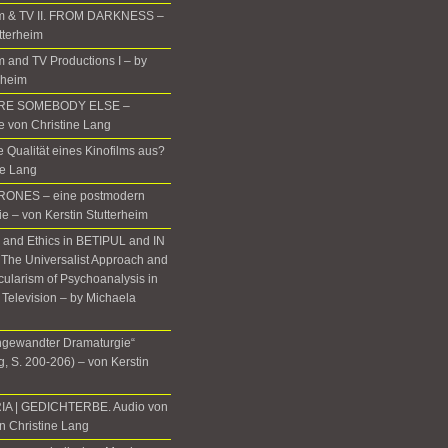
m & TV II. FROM DARKNESS –
tterheim
 and TV Productions I – by
rheim
ERE SOMEBODY ELSE –
te von Christine Lang
 Qualität eines Kinofilms aus?
ne Lang
ONES – eine postmodern
ie – von Kerstin Stutterheim
, and Ethics in BETIPUL and IN
he Universalist Approach and
icularism of Psychoanalysis in
 Television – by Michaela
gewandter Dramaturgie“
, S. 200-206) – von Kerstin
IA | GEDICHTERBE. Audio von
n Christine Lang