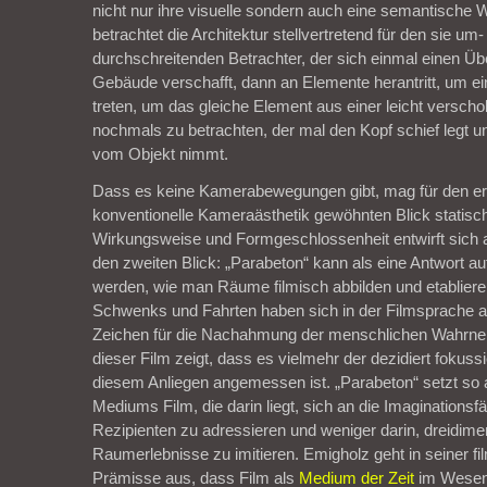
nicht nur ihre visuelle sondern auch eine semantische
betrachtet die Architektur stellvertretend für den sie um-
durchschreitenden Betrachter, der sich einmal einen Übe
Gebäude verschafft, dann an Elemente herantritt, um ein
treten, um das gleiche Element aus einer leicht versch
nochmals zu betrachten, der mal den Kopf schief legt u
vom Objekt nimmt.
Dass es keine Kamerabewegungen gibt, mag für den ers
konventionelle Kameraästhetik gewöhnten Blick statisc
Wirkungsweise und Formgeschlossenheit entwirft sich 
den zweiten Blick: „Parabeton“ kann als eine Antwort au
werden, wie man Räume filmisch abbilden und etablier
Schwenks und Fahrten haben sich in der Filmsprache 
Zeichen für die Nachahmung der menschlichen Wahrneh
dieser Film zeigt, dass es vielmehr der dezidiert fokussie
diesem Anliegen angemessen ist. „Parabeton“ setzt so 
Mediums Film, die darin liegt, sich an die Imaginationsfä
Rezipienten zu adressieren und weniger darin, dreidime
Raumerlebnisse zu imitieren. Emigholz geht in seiner fi
Prämisse aus, dass Film als
Medium der Zeit
im Wesen 