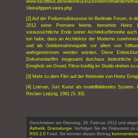
www.tucottbus.de/wolkenkuckucksheim/inhalt/de/heft/a
Vieira/lippert-vieira.php
[2]
Auf der Podiumsdiskussion im Berlinale Forum, in d
2012 seine Premiere feierte, bemerkte Heinz 
voraussichtliche Ende seiner Architekurfilmreihe au
tun habe, dass an Architektur der Moderne zunehmend
und als Geldeinnahmequelle vor allem von Stiftu
wahrgenommen werden würden. Diese Entwicklun
Dokumentarfilm insgesamt durchaus bedrohliche (u
Emigholz ein Grund, Filme künftig im Studio drehen zu 
[3]
Mehr zu dem Film auf der Webseite von Heinz Emig
[4]
Lotman, Juri: Kunst als modellbildendes System. I
Reclam Leipzig, 1981 (S. 83)
Geschrieben am Dienstag, 28. Februar 2012 und abgel
Ästhetik
,
Dramaturgie
. Verfolgen Sie die Diskussion zu
RSS 2.0
Feed. Sie können diesen Beitrag
kommentiere