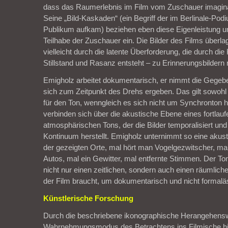
dass das Raumerlebnis im Film vom Zuschauer imaginati
Seine „Bild-Kaskaden“ (ein Begriff der im Berlinale-P
Publikum aufkam) beziehen eben diese Eigenleistung u
Teilhabe der Zuschauer ein. Die Bilder des Films überl
vielleicht durch die latente Überforderung, die durch di
Stillstand und Rasanz entsteht – zu Erinnerungsbildern
Emigholz arbeitet dokumentarisch, er nimmt die Gegebe
sich zum Zeitpunkt des Drehs ergeben. Das gilt sowohl f
für den Ton, wenngleich es sich nicht um Synchronton ha
verbinden sich über die akustische Ebene eines fortlau
atmosphärischen Tons, der die Bilder temporalisiert und 
Kontinuum herstellt. Emigholz unternimmt so eine aku
der gezeigten Orte, mal hört man Vogelgezwitscher, ma
Autos, mal ein Gewitter, mal entfernte Stimmen. Der Ton
nicht nur einen zeitlichen, sondern auch einen räumlic
der Film braucht, um dokumentarisch und nicht formaläs
Künstlerische Forschung
Durch die beschriebene ikonographische Herangehensw
Wahrnehmungsmodus des Betrachtens ins Filmische hin