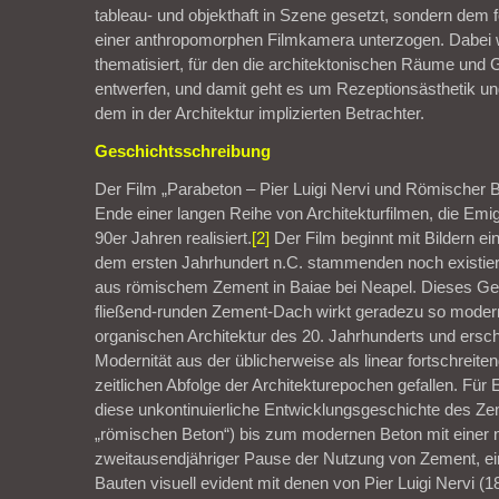
tableau- und objekthaft in Szene gesetzt, sondern dem 
einer anthropomorphen Filmkamera unterzogen. Dabei wi
thematisiert, für den die architektonischen Räume und
entwerfen, und damit geht es um Rezeptionsästhetik un
dem in der Architektur implizierten Betrachter.
Geschichtsschreibung
Der Film „Parabeton – Pier Luigi Nervi und Römischer B
Ende einer langen Reihe von Architekturfilmen, die Emig
90er Jahren realisiert.
[2]
Der Film beginnt mit Bildern ei
dem ersten Jahrhundert n.C. stammenden noch existie
aus römischem Zement in Baiae bei Neapel. Dieses G
fließend-runden Zement-Dach wirkt geradezu so moder
organischen Architektur des 20. Jahrhunderts und ersch
Modernität aus der üblicherweise als linear fortschreiten
zeitlichen Abfolge der Architekturepochen gefallen. Für
diese unkontinuierliche Entwicklungsgeschichte des Z
„römischen Beton“) bis zum modernen Beton mit einer
zweitausendjähriger Pause der Nutzung von Zement, ei
Bauten visuell evident mit denen von Pier Luigi Nervi (1