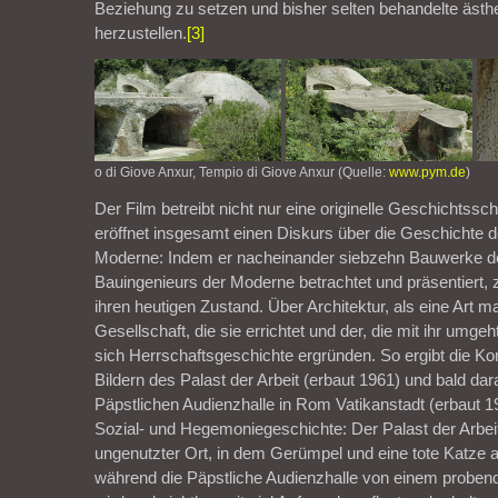
Beziehung zu setzen und bisher selten behandelte äst
herzustellen.
[3]
o di Giove Anxur, Tempio di Giove Anxur (Quelle:
www.pym.de
)
Der Film betreibt nicht nur eine originelle Geschichtssc
eröffnet insgesamt einen Diskurs über die Geschichte d
Moderne: Indem er nacheinander siebzehn Bauwerke de
Bauingenieurs der Moderne betrachtet und präsentiert, z
ihren heutigen Zustand. Über Architektur, als eine Art m
Gesellschaft, die sie errichtet und der, die mit ihr umgeh
sich Herrschaftsgeschichte ergründen. So ergibt die Ko
Bildern des Palast der Arbeit (erbaut 1961) und bald da
Päpstlichen Audienzhalle in Rom Vatikanstadt (erbaut 1
Sozial- und Hegemoniegeschichte: Der Palast der Arbeit 
ungenutzter Ort, in dem Gerümpel und eine tote Katze 
während die Päpstliche Audienzhalle von einem probend