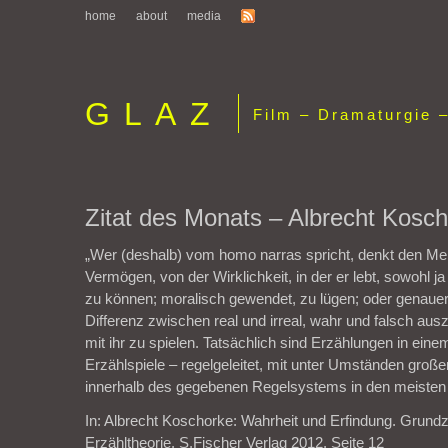
home
about
media
GLAZ
Film – Dramaturgie –
Zitat des Monats – Albrecht Kosc
„Wer (deshalb) vom homo narras spricht, denkt den M
Vermögen, von der Wirklichkeit, in der er lebt, sowohl j
zu können; moralisch gewendet, zu lügen; oder genauer, 
Differenz zwischen real und irreal, wahr und falsch au
mit ihr zu spielen. Tatsächlich sind Erzählungen in ein
Erzählspiele – regelgeleitet, mit unter Umständen große
innerhalb des gegebenen Regelsystems in den meisten S
In: Albrecht Koschorke: Wahrheit und Erfindung. Grund
Erzähltheorie. S.Fischer Verlag 2012, Seite 12