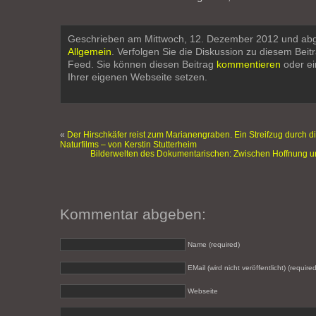
Geschrieben am Mittwoch, 12. Dezember 2012 und abg
Allgemein
. Verfolgen Sie die Diskussion zu diesem Beit
Feed. Sie können diesen Beitrag
kommentieren
oder e
Ihrer eigenen Webseite setzen.
«
Der Hirschkäfer reist zum Marianengraben. Ein Streifzug durch d
Naturfilms – von Kerstin Stutterheim
Bilderwelten des Dokumentarischen: Zwischen Hoffnung und
Kommentar abgeben:
Name (required)
EMail (wird nicht veröffentlicht) (required
Webseite