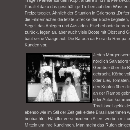
Tragen Pakete auf dem Kopf, andere sind mit Pferdeku
Parallel dazu das geschäftige Treiben auf dem Wasser 
Freizeitsegler. Ähnlich der Situation in Griersons „Drift
die Filmemacher die letzte Strecke der Boote begleiten,
Segel, das Anlegen und Ausladen. Fischerboote kehren
zurück, legen an, aber auch viele Boote mit Obst und 
baut seine Waage auf. Die Baraca da Flora da Rampa ber
Kunden vor.
Jeden Morgen werd
nördlich Salvadors
Gemüse über die Bu
gebracht. Körbe vo
oder Eier, Tomaten,
den Köpfen über die
an der Rampe gebra
oder Autos kommen
Traditionell geklei
ebenso wie im Stil der Zeit gekleidete Brasilianerinnen
beobachtet. Händler verschiedenen Alters werben mit u
Mitteln um ihre Kundinnen. Man meint das Rufen einiger