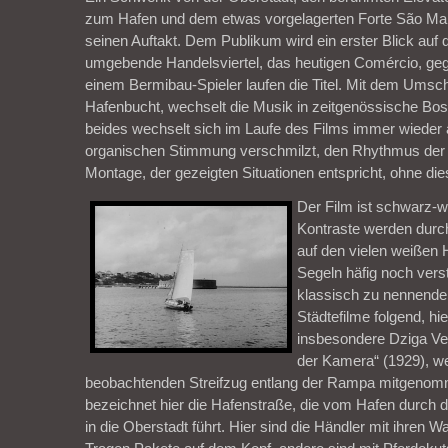
zum Hafen und dem etwas vorgelagerten Forte São Mar
seinen Auftakt. Dem Publikum wird ein erster Blick auf
umgebende Handelsviertel, das heutigen Comércio, geg
einem Bermibau-Spieler laufen die Titel. Mit dem Umschni
Hafenbucht, wechselt die Musik in zeitgenössische Bo
beides wechselt sich im Laufe des Films immer wieder 
organischen Stimmung verschmilzt, den Rhythmus der
Montage, der gezeigten Situationen entspricht, ohne di
Der Film ist schwarz-w
Kontraste werden durc
auf den vielen weißen
Segeln häfig noch verst
klassisch zu nennenden
Städtefilme folgend, hi
insbesondere Dziga Ve
der Kamera“ (1929), we
beobachtenden Streifzug entlang der Rampa mitgeno
bezeichnet hier die Hafenstraße, die vom Hafen durch di
in die Oberstadt führt. Hier sind die Händler mit ihren 