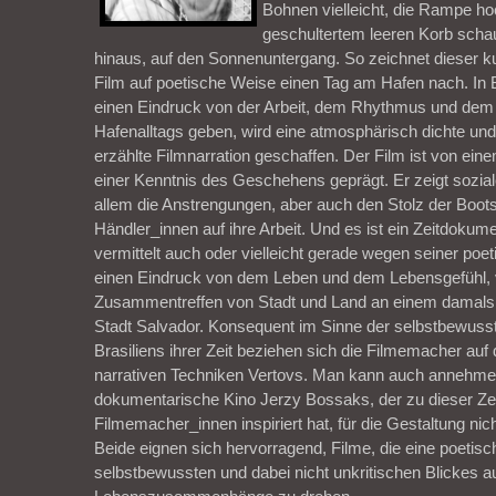
Bohnen vielleicht, die Rampe ho
geschultertem leeren Korb schau
hinaus, auf den Sonnenuntergang. So zeichnet dieser 
Film auf poetische Weise einen Tag am Hafen nach. In Bi
einen Eindruck von der Arbeit, dem Rhythmus und de
Hafenalltags geben, wird eine atmosphärisch dichte und 
erzählte Filmnarration geschaffen. Der Film ist von ei
einer Kenntnis des Geschehens geprägt. Er zeigt sozi
allem die Anstrengungen, aber auch den Stolz der Boot
Händler_innen auf ihre Arbeit. Und es ist ein Zeitdokum
vermittelt auch oder vielleicht gerade wegen seiner po
einen Eindruck von dem Leben und dem Lebensgefühl,
Zusammentreffen von Stadt und Land an einem damals 
Stadt Salvador. Konsequent im Sinne der selbstbewuss
Brasiliens ihrer Zeit beziehen sich die Filmemacher auf 
narrativen Techniken Vertovs. Man kann auch annehme
dokumentarische Kino Jerzy Bossaks, der zu dieser Zei
Filmemacher_innen inspiriert hat, für die Gestaltung nic
Beide eignen sich hervorragend, Filme, die eine poetis
selbstbewussten und dabei nicht unkritischen Blickes a