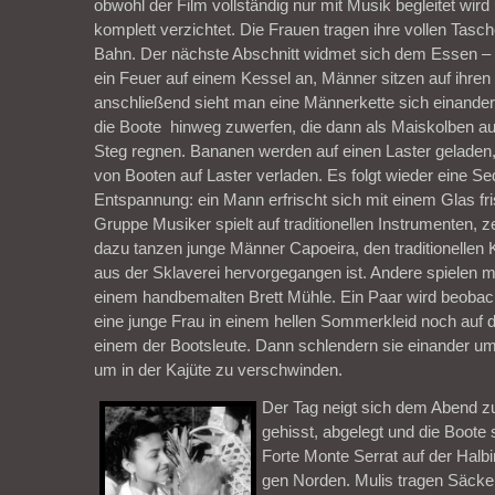
obwohl der Film vollständig nur mit Musik begleitet wir
komplett verzichtet. Die Frauen tragen ihre vollen Tas
Bahn. Der nächste Abschnitt widmet sich dem Essen – e
ein Feuer auf einem Kessel an, Männer sitzen auf ihre
anschließend sieht man eine Männerkette sich einand
die Boote hinweg zuwerfen, die dann als Maiskolben au
Steg regnen. Bananen werden auf einen Laster geladen
von Booten auf Laster verladen. Es folgt wieder eine S
Entspannung: ein Mann erfrischt sich mit einem Glas fr
Gruppe Musiker spielt auf traditionellen Instrumenten, z
dazu tanzen junge Männer Capoeira, den traditionellen
aus der Sklaverei hervorgegangen ist. Andere spielen m
einem handbemalten Brett Mühle. Ein Paar wird beobach
eine junge Frau in einem hellen Sommerkleid noch auf d
einem der Bootsleute. Dann schlendern sie einander 
um in der Kajüte zu verschwinden.
Der Tag neigt sich dem Abend z
gehisst, abgelegt und die Boote 
Forte Monte Serrat auf der Halb
gen Norden. Mulis tragen Säck