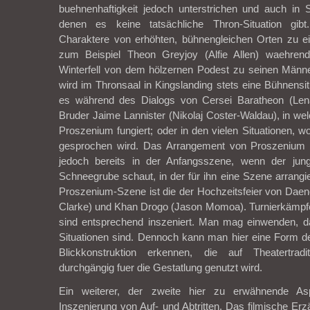
buehnenhaftigkeit jedoch unterstrichen und auch in 
denen es keine tatsächliche Thron-Situation gib
Charaktere von erhöhten, bühnengleichen Orten zu 
zum Beispiel Theon Greyjoy (Alfie Allen) waehren
Winterfell von dem hölzernen Podest zu seinen Männe
wird im Thronsaal in Kingslanding stets eine Bühnensitu
es während des Dialogs von Cersei Baratheon (Le
Bruder Jaime Lannister (Nikolaj Coster-Waldau), in wel
Proszenium fungiert; oder in den vielen Situationen,
gesprochen wird. Das Arrangement von Proszenium 
jedoch bereits in der Anfangsszene, wenn der jung
Schneegrube schaut, in der für ihn eine Szene arrangie
Proszenium-Szene ist die der Hochzeitsfeier von Daen
Clarke) und Khan Drogo (Jason Momoa). Turnierkämpf
sind entsprechend inszeniert. Man mag einwenden, d
Situationen sind. Dennoch kann man hier eine Form d
Blickkonstruktion erkennen, die auf Theatertrad
durchgängig fuer die Gestatlung genutzt wird.
Ein weiterer, der zweite hier zu erwähnende As
Inszenierung von Auf- und Abtritten. Das filmische Erz