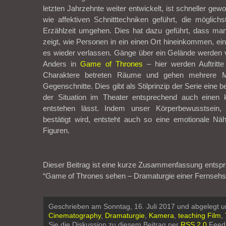
letzten Jahrzehnte weiter entwickelt, ist schneller gewo
wie affektiven Schnitttechniken geführt, die möglic
Erzählzeit umgehen. Dies hat dazu geführt, dass ma
zeigt, wie Personen in ein einen Ort hineinkommen, ei
es wieder verlassen. Gänge über ein Gelände werden v
Anders in
Game of Thrones
– hier werden Auftritte
Charaktere betreten Räume und gehen mehrere Me
Gegenschnitte. Dies gibt als Stilprinzip der Serie eine
der Situation im Theater entsprechend auch einen kö
entstehen lässt. Indem unser Körperbewusstsein
bestätigt wird, entsteht auch so eine emotionale N
Figuren.
Dieser Beitrag ist eine kurze Zusammenfassung entspr
“Game of Thrones sehen – Dramaturgie einer Fernsehser
Geschrieben am Sonntag, 16. Juli 2017 und abgelegt u
Cinematography
,
Dramaturgie
,
Kamera
,
teaching Film
,
Sie die Diskussion zu diesem Beitrag per
RSS 2.0
Feed.