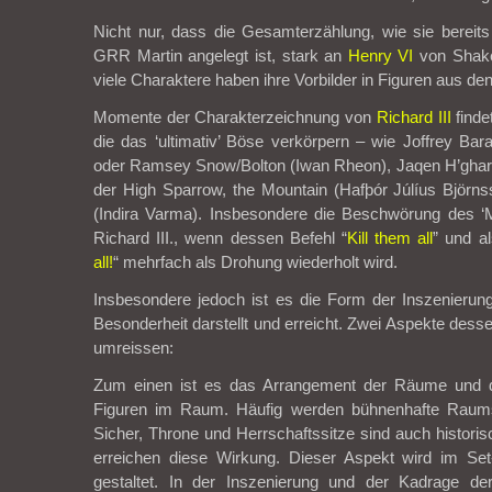
Nicht nur, dass die Gesamterzählung, wie sie berei
GRR Martin angelegt ist, stark an
Henry VI
von Shake
viele Charaktere haben ihre Vorbilder in Figuren aus d
Momente der Charakterzeichnung von
Richard III
finde
die das ‘ultimativ’ Böse verkörpern – wie Joffrey Ba
oder Ramsey Snow/Bolton (Iwan Rheon), Jaqen H’ghar
der High Sparrow, the Mountain (Hafþór Júlíus Björns
(Indira Varma). Insbesondere die Beschwörung des ‘M
Richard III., wenn dessen Befehl “
Kill them all
” und al
all!
“ mehrfach als Drohung wiederholt wird.
Insbesondere jedoch ist es die Form der Inszenierung 
Besonderheit darstellt und erreicht. Zwei Aspekte dess
umreissen:
Zum einen ist es das Arrangement der Räume und d
Figuren im Raum. Häufig werden bühnenhafte Raumsit
Sicher, Throne und Herrschaftssitze sind auch historis
erreichen diese Wirkung. Dieser Aspekt wird im Se
gestaltet. In der Inszenierung und der Kadrage der