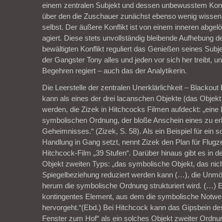
einem zentralen Subjekt und dessen unbewusstem Konfl
über den die Zuschauer zunächst ebenso wenig wissen 
selbst. Der äußere Konflikt ist von einem inneren abgel
agiert. Diese stets unvollständig bleibende Aufhebung
bewältigten Konflikt reguliert das Genießen seines Sub
der Gangster Tony alles und jeden vor sich her treibt, 
Begehren regiert – auch das der Analytikerin.
Die Leerstelle der zentralen Unerklärlichkeit – Blackout
kann als eines der drei lacanschen Objekte (das Objekt 
werden, die Zizek in Hitchcocks Filmen aufdeckt: „eine
symbolischen Ordnung, der bloße Anschein eines zu er
Geheimnisses.“ (Zizek, S. 58). Als ein Beispiel für ein s
Handlung in Gang setzt, nennt Zizek den Plan für Flug
Hitchcock-Film „39 Stufen“. Darüber hinaus gibt es in 
Objekt zweiten Typs: „das symbolische Objekt, das nich
Spiegelbeziehung reduziert werden kann (…), die Unmög
herum die symbolische Ordnung strukturiert wird. (…) Es
kontingentes Element, aus dem die symbolische Notwen
hervorgeht.“(Ebd.) Bei Hitchcock kann das Gipsbein de
Fenster zum Hof“ als ein solches Objekt zweiter Ordn