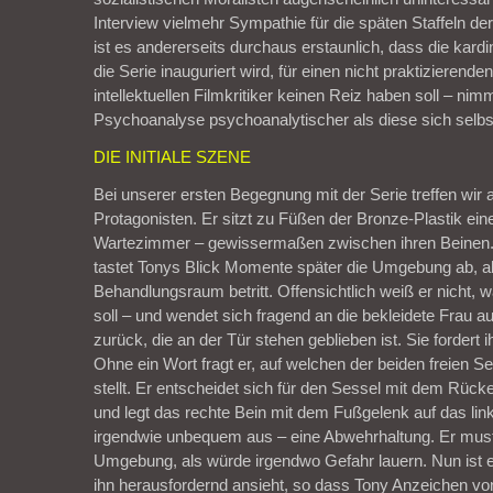
Interview vielmehr Sympathie für die späten Staffeln der 
ist es andererseits durchaus erstaunlich, dass die kard
die Serie inauguriert wird, für einen nicht praktizierend
intellektuellen Filmkritiker keinen Reiz haben soll – nim
Psychoanalyse psychoanalytischer als diese sich selbst
DIE INITIALE SZENE
Bei unserer ersten Begegnung mit der Serie treffen wir a
Protagonisten. Er sitzt zu Füßen der Bronze-Plastik ein
Wartezimmer – gewissermaßen zwischen ihren Beinen.
tastet Tonys Blick Momente später die Umgebung ab, al
Behandlungsraum betritt. Offensichtlich weiß er nicht,
soll – und wendet sich fragend an die bekleidete Frau a
zurück, die an der Tür stehen geblieben ist. Sie fordert i
Ohne ein Wort fragt er, auf welchen der beiden freien Se
stellt. Er entscheidet sich für den Sessel mit dem Rücke
und legt das rechte Bein mit dem Fußgelenk auf das lin
irgendwie unbequem aus – eine Abwehrhaltung. Er muste
Umgebung, als würde irgendwo Gefahr lauern. Nun ist es
ihn herausfordernd ansieht, so dass Tony Anzeichen vo