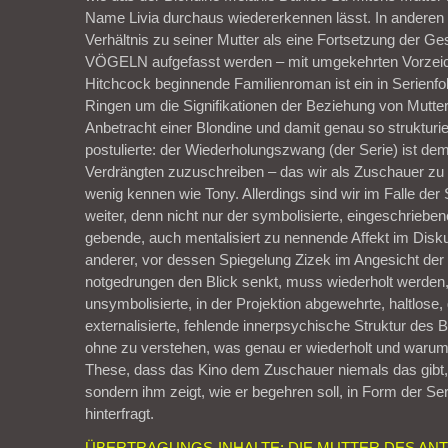
Name Livia durchaus wiedererkennen lässt. In andere
Verhältnis zu seiner Mutter als eine Fortsetzung der G
VÖGELN aufgefasst werden – mit umgekehrten Vorzeic
Hitchcock beginnende Familienroman ist ein in Serienfo
Ringen um die Signifikationen der Beziehung von Mutte
Anbetracht einer Blondine und damit genau so strukturie
postulierte: der Wiederholungszwang (der Serie) ist d
Verdrängten zuzuschreiben – das wir als Zuschauer zu
wenig kennen wie Tony. Allerdings sind wir im Falle der
weiter, denn nicht nur der symbolisierte, eingeschrieben
gebende, auch mentalisiert zu nennende Affekt im Disku
anderer, vor dessen Spiegelung Zizek im Angesicht de
notgedrungen den Blick senkt, muss wiederholt werden
unsymbolisierte, in der Projektion abgewehrte, haltlose
externalisierte, fehlende innerpsychische Struktur des B
ohne zu verstehen, was genau er wiederholt und warum
These, dass das Kino dem Zuschauer niemals das gibt,
sondern ihm zeigt, wie er begehren soll, in Form der Ser
hinterfragt.
ÜBERTRAGUNGS-INHALTE: DIE MUTTER DES ANT