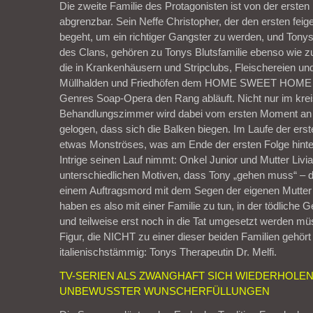
Die zweite Familie des Protagonisten ist von der ersten 
abgrenzbar. Sein Neffe Christopher, der den ersten fei
begeht, um ein richtiger Gangster zu werden, und Tonys
des Clans, gehören zu Tonys Blutsfamilie ebenso wie zu
die in Krankenhäusern und Stripclubs, Fleischereien un
Müllhalden und Friedhöfen dem HOME SWEET HOME
Genres Soap-Opera den Rang abläuft. Nicht nur im kre
Behandlungszimmer wird dabei vom ersten Moment an 
gelogen, dass sich die Balken biegen. Im Laufe der ersten
etwas Monströses, was am Ende der ersten Folge hint
Intrige seinen Lauf nimmt: Onkel Junior und Mutter Livi
unterschiedlichen Motiven, dass Tony „gehen muss“ – de
einem Auftragsmord mit dem Segen der eigenen Mutter 
haben es also mit einer Familie zu tun, in der tödliche
und teilweise erst noch in die Tat umgesetzt werden mü
Figur, die NICHT zu einer dieser beiden Familien gehört
italienischstämmig: Tonys Therapeutin Dr. Melfi.
TV-SERIEN ALS ZWANGHAFT SICH WIEDERHOLEN
UNBEWUSSTER WUNSCHERFÜLLUNGEN