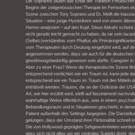
Die Sopranos läuten das Ende der Tradition Freudscher
Beginn der zeitgenössischen Therapie im Fernsehen ein. 
Szene zwischen Tony Soprano und Dr. Melfi die klassi
Situation – eine junge Hysterikern wird von einem älter
Herren analysiert – auf den Kopf. Diese Abkehr scheint 
nicht gerade leicht gemacht zu haben, da sie sein lacan
(Selbst-)verständnis vom Phallus als Primärsignifikanten
vom Therapeuten durch Deutung eingeführt wird, auf den
angenommen werden, dass sie auch für die deutschen
gewöhnungsbedürftig gewesen sein dürfte. Gangster in 
Aber zu einer Frau? Wenn die therapeutische Szene fikt
entsprechend verdichtet wie ein Traum ist, kann jede da
entsprechend wie ein Traum im Traum mit den Mitteln 
enträtselt werden. Träume, die an der Ostküste der USA
Art, wie hier erzählt wird, stellt auf faszinierend nachvo
wahrhaftige Weise öffentlich aus, was in einem psycho
Behandlungsraum und in Situationen geschieht, in dene
Patient außerhalb des Settings begegnen. Die Darstellun
gelungen, dass der Umstand ihrer Fiktionalität schnell in 
Die von Hollywood geprägten Sehgewohnheiten werden 
dass sich nicht alles um ein zentrales Subjekt dreht, das