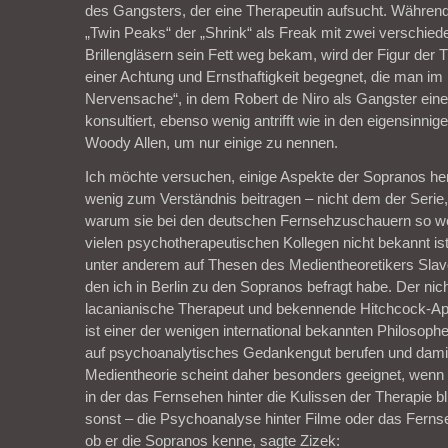
des Gangsters, der eine Therapeutin aufsucht. Währen
„Twin Peaks“ der „Shrink“ als Freak mit zwei verschied
Brillengläsern sein Fett weg bekam, wird der Figur der T
einer Achtung und Ernsthaftigkeit begegnet, die man im
Nervensache“, in dem Robert de Niro als Gangster ein
konsultiert, ebenso wenig antrifft wie in den eigensinn
Woody Allen, um nur einige zu nennen.
Ich möchte versuchen, einige Aspekte der Sopranos her
wenig zum Verständnis beitragen – nicht dem der Serie
warum sie bei den deutschen Fernsehzuschauern so we
vielen psychotherapeutischen Kollegen nicht bekannt is
unter anderem auf Thesen des Medientheoretikers Slavo
den ich in Berlin zu den Sopranos befragt habe. Der nic
lacanianische Therapeut und bekennende Hitchcock-Ap
ist einer der wenigen international bekannten Philosophen
auf psychoanalytisches Gedankengut berufen und dami
Medientheorie scheint daher besonders geeignet, wenn 
in der das Fernsehen hinter die Kulissen der Therapie bli
sonst – die Psychoanalyse hinter Filme oder das Ferns
ob er die Sopranos kenne, sagte Zizek: