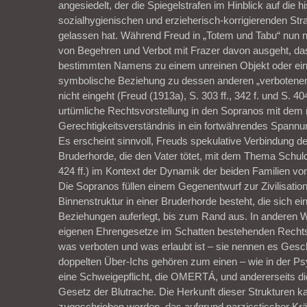
angesiedelt, der die Spiegelstrafen im Hinblick auf die h
sozialhygienischen und erzieherisch-korrigierenden Stra
gelassen hat. Während Freud in „Totem und Tabu“ nun 
von Begehren und Verbot mit Frazer davon ausgeht, das
bestimmten Namens zu einem unreinen Objekt oder ei
symbolische Beziehung zu dessen anderen „verbotene
nicht eingeht (Freud (1913a), S. 303 ff., 342 f. und S. 404
urtümliche Rechtsvorstellung in den Sopranos mit de
Gerechtigkeitsverständnis in ein fortwährendes Spannun
Es erscheint sinnvoll, Freuds spekulative Verbindung d
Bruderhorde, die den Vater tötet, mit dem Thema Schul
424 ff.) im Kontext der Dynamik der beiden Familien vo
Die Sopranos füllen einem Gegenentwurf zur Zivilisation
Binnenstruktur in einer Bruderhorde besteht, die sich e
Beziehungen auferlegt, bis zum Rand aus. In anderen W
eigenen Ehrengesetze im Schatten bestehenden Rechts
was verboten und was erlaubt ist – sie nennen es Gesch
doppelten Über-Ichs gehören zum einen – wie in der P
eine Schweigepflicht, die OMERTÁ, und andererseits 
Gesetz der Blutrache. Die Herkunft dieser Strukturen 
zugeschrieben werden, das aufgrund narzisstischer Kr