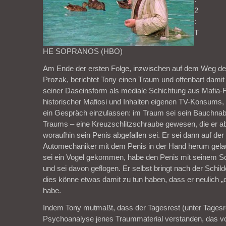
2
:
T
HE SOPRANOS (HBO)
Am Ende der ersten Folge, inzwischen auf dem Weg der
Prozak, berichtet Tony einen Traum und offenbart dami
seiner Daseinsform als mediale Schichtung aus Mafia-F
historischer Mafiosi und Inhalten eigenen TV-Konsums, di
ein Gespräch einzulassen: im Traum sei sein Bauchnab
Traums – eine Kreuzschlitzschraube gewesen, die er ab
woraufhin sein Penis abgefallen sei. Er sei dann auf d
Automechaniker mit dem Penis in der Hand herum gelau
sei ein Vogel gekommen, habe den Penis mit seinem
und sei davon geflogen. Er selbst bringt nach der Schilde
dies könne etwas damit zu tun haben, dass er neulich „
habe.
Indem Tony mutmaßt, dass der Tagesrest (unter Tagesre
Psychoanalyse jenes Traummaterial verstanden, das v