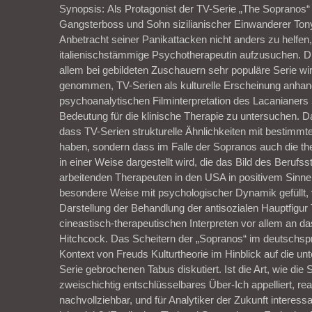
Synopsis: Als Protagonist der TV-Serie „The Sopranos“
Gangsterboss und Sohn sizilianischer Einwanderer Ton
Anbetracht seiner Panikattacken nicht anders zu helfen, 
italienischstämmige Psychotherapeutin aufzusuchen. D
allem bei gebildeten Zuschauern sehr populäre Serie w
genommen, TV-Serien als kulturelle Erscheinung anhan
psychoanalytischen Filminterpretation des Lacanianers S
Bedeutung für die klinische Therapie zu untersuchen. Dabe
dass TV-Serien strukturelle Ähnlichkeiten mit bestimm
haben, sondern dass im Falle der Sopranos auch die the
in einer Weise dargestellt wird, die das Bild des Berufs
arbeitenden Therapeuten in den USA in positivem Sinne 
besondere Weise mit psychologischer Dynamik gefüllt, 
Darstellung der Behandlung der antisozialen Hauptfigu
cineastisch-therapeutischen Interpreten vor allem an d
Hitchcock. Das Scheitern der „Sopranos“ im deutschsp
Kontext von Freuds Kulturtheorie im Hinblick auf die unt
Serie gebrochenen Tabus diskutiert. Ist die Art, wie die 
zweischichtig entschlüsselbares Über-Ich appelliert, real
nachvollziehbar, und für Analytiker der Zukunft interessa