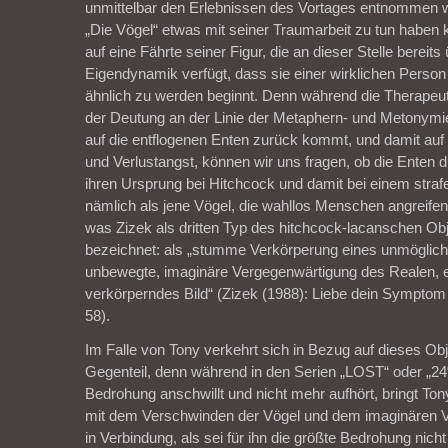
unmittelbar den Erlebnissen des Vortages entnommen w
„Die Vögel“ etwas mit seiner Traumarbeit zu tun haben k
auf eine Fährte seiner Figur, die an dieser Stelle bereits 
Eigendynamik verfügt, dass sie einer wirklichen Pers
ähnlich zu werden beginnt. Denn während die Therapeut
der Deutung an der Linie der Metaphern- und Metonymi
auf die entflogenen Enten zurück kommt, und damit auf
und Verlustangst, können wir uns fragen, ob die Enten d
ihren Ursprung bei Hitchcock und damit bei einem stra
nämlich als jene Vögel, die wahllos Menschen angreifen
was Zizek als dritten Typ des hitchcock-lacanschen Obj
bezeichnet: als „stumme Verkörperung eines unmöglic
unbewegte, imaginäre Vergegenwärtigung des Realen, 
verkörperndes Bild“ (Zizek (1988): Liebe dein Symptom 
58).
Im Falle von Tony verkehrt sich in Bezug auf dieses Obj
Gegenteil, denn während in den Serien „LOST“ oder „24
Bedrohung anschwillt und nicht mehr aufhört, bringt To
mit dem Verschwinden der Vögel und dem imaginären Ve
in Verbindung, als sei für ihn die größte Bedrohung nich