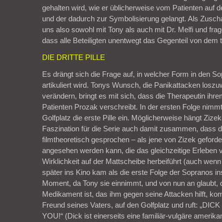
gehalten wird, wie er üblicherweise vom Patienten auf d
und der dadurch zur Symbolisierung gelangt. Als Zuschau
uns also sowohl mit Tony als auch mit Dr. Melfi und fra
dass alle Beteiligten unentwegt das Gegenteil von dem 
DIE DRITTE PILLE
Es drängt sich die Frage auf, in welcher Form in den 
artikuliert wird. Tonys Wunsch, die Panikattacken losz
verändern, bringt es mit sich, dass die Therapeutin ihr
Patienten Prozak verschreibt. In der ersten Folge nimm
Golfplatz die erste Pille ein. Möglicherweise hängt Zize
Faszination für die Serie auch damit zusammen, dass d
filmtheoretisch gesprochen – als jene von Zizek gefordert
angesehen werden kann, die das gleichzeitige Erleben
Wirklichkeit auf der Mattscheibe herbeiführt (auch wenn
später ins Kino kam als die erste Folge der Sopranos i
Moment, da Tony sie einnimmt, und von nun an glaubt,
Medikament ist, das ihm gegen seine Attacken hilft, kom
Freund seines Vaters, auf den Golfplatz und ruft: „D
YOU!“ (Dick ist einerseits eine familiär-vulgäre ameri