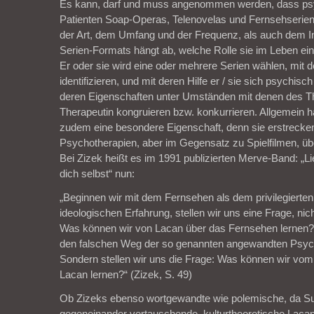
Es kann, darf und muss angenommen werden, dass ps
Patienten Soap-Operas, Telenovelas und Fernsehserie
der Art, dem Umfang und der Frequenz, als auch dem In
Serien-Formats hängt ab, welche Rolle sie im Leben ei
Er oder sie wird eine oder mehrere Serien wählen, mit d
identifizieren, und mit deren Hilfe er / sie sich psychisc
deren Eigenschaften unter Umständen mit denen des Th
Therapeutin kongruieren bzw. konkurrieren. Allgemein 
zudem eine besondere Eigenschaft, denn sie erstrecken
Psychotherapien, aber im Gegensatz zu Spielfilmen, üb
Bei Zizek heißt es im 1991 publizierten Merve-Band: „
dich selbst“ nun:
„Beginnen wir mit dem Fernsehen als dem privilegierten 
ideologischen Erfahrung, stellen wir uns eine Frage, nic
Was können wir von Lacan über das Fernsehen lernen?
den falschen Weg der so genannten angewandten Psyc
Sondern stellen wir uns die Frage: Was können wir vo
Lacan lernen?“ (Zizek, S. 49)
Ob Zizeks ebenso wortgewandte wie polemische, da Su
gegeneinander vertauschende, kulturtheoretische Lacan