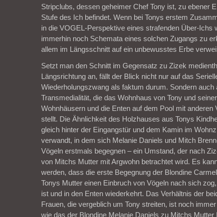
Stripclubs, dessen geheimer Chef Tony ist, zu ebener E
Stufe des Ich befindet. Wenn bei Tonys erstem Zusam
in die VOGEL-Perspektive eines strafenden Über-Ichs w
immerhin noch Schemata eines solchen Zugangs zu erk
allem im Längsschnitt auf ein unbewusstes Erbe verwei
Setzt man den Schnitt im Gegensatz zu Zizek medienth
Längsrichtung an, fällt der Blick nicht nur auf das Seriel
Wiederholungszwang als faktum durum. Sondern auch a
Transmedialität, die das Wohnhaus von Tony und seiner
Wohnhäusern und die Enten auf dem Pool mit anderen V
stellt. Die Ähnlichkeit des Holzhauses aus Tonys Kindhe
gleich hinter der Eingangstür und dem Kamin im Wohnz
verwandt, in dem sich Melanie Daniels und Mitch Brenne
Vögeln erstmals begegnen – ein Umstand, der nach Ziz
von Mitchs Mutter mit Argwohn betrachtet wird. Es k
werden, dass die erste Begegnung der Blondine Carmel
Tonys Mutter einen Einbruch von Vögeln nach sich zog,
ist und in den Enten wiederkehrt. Das Verhältnis der bei
Frauen, die vergeblich um Tony streiten, ist noch imme
wie das der Blondine Melanie Daniels zu Mitchs Mutter L