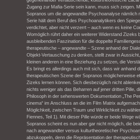
Zugang zur Mafia-Serie sein kann, muss sich zeigen. 
Sopranos um die angewandte Psychoanalyse nämlich ni
Serie hält dem Beruf des Psychoanalytikers den Spiegel
verdichtet, aber nicht verzerrt – auch wenn es keine Co
Womöglich rührt daher ein weiterer Widerstand Zizeks b
ausbleibenden Faszination für die doppelte Familienges
therapeutische – angewandte – Szene anhand der Dialek
Objekt-Vertauschung zu denken, stellt zwar in Aussicht
kleinen anderen in eine Beziehung zu setzen, die Verst
Es bringt es allerdings auch mit sich, dass wir anhand de
therapeutischen Szene der Sopranos möglicherweise et
Zizeks lernen können. Sich diesbezüglich nicht ablenke
nichts weniger als das Beharren auf jener dritten Pille, 
Philosoph in der sehenswerten Dokumentation „The Per
cinema“ im Anschluss an die im Film Matrix aufgemach
Möglichkeit, zwischen Traum und Wirklichkeit zu wählen, 
Fiennes, Teil 1). Mit dieser Pille würde er beide Wege w
Sopranos scheint es nun aber gar nicht möglich, die be
nach angewandter versus kulturtheoretischer Psychoa
abzukoppeln, denn die Repräsentation der therapeutisc