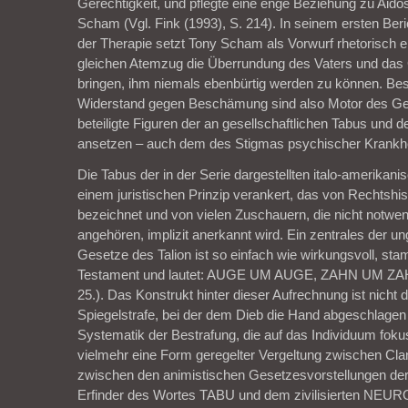
Gerechtigkeit, und pflegte eine enge Beziehung zu Aidos,
Scham (Vgl. Fink (1993), S. 214). In seinem ersten Beri
der Therapie setzt Tony Scham als Vorwurf rhetorisch e
gleichen Atemzug die Überrundung des Vaters und das
bringen, ihm niemals ebenbürtig werden zu können. B
Widerstand gegen Beschämung sind also Motor des G
beteiligte Figuren der an gesellschaftlichen Tabus und d
ansetzen – auch dem des Stigmas psychischer Krankhe
Die Tabus der in der Serie dargestellten italo-amerikani
einem juristischen Prinzip verankert, das von Rechtshi
bezeichnet und von vielen Zuschauern, die nicht notwe
angehören, implizit anerkannt wird. Ein zentrales der 
Gesetze des Talion ist so einfach wie wirkungsvoll, st
Testament und lautet: AUGE UM AUGE, ZAHN UM ZA
25.). Das Konstrukt hinter dieser Aufrechnung ist nicht
Spiegelstrafe, bei der dem Dieb die Hand abgeschlagen w
Systematik der Bestrafung, die auf das Individuum fokussi
vielmehr eine Form geregelter Vergeltung zwischen Clan
zwischen den animistischen Gesetzesvorstellungen de
Erfinder des Wortes TABU und dem zivilisierten NEU