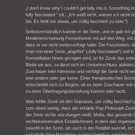
„I don’t know why I couldn’t get fully into it. Something i
fully fascinated.“ (dt.: „Ich weiß nicht, warum ich nicht
bin. Es fehlt mir etwas, um völlig fasziniert zu sein.“)
Selbstverständlich kannte er die Serie, und er gab mir g
Medienerscheinung Fernsehserie mit auf den Weg, mit d
dass er sie nicht weiterverfolgt hatte. Die Faszination, d
man von einer Serie „angefixt“ („fully fascinated“) und i
Konstellation hinein gezogen wird, ist für Zizek das ent
Bleibt sie aus, so lässt sich im Umkehrschluss ableiten,
Zuschauer kein Interesse und verfolgt die Serie nicht we
eine andere oder gar keine. Einer therapeutischen Bezi
entscheidet sich zu Beginn, ob es beim Zuschauer mit d
zu einer Übertragungsbeziehung kommt oder nicht.
Was fehlte Zizek an den Sopranos, um völlig fasziniert
zum einen wenig, dass der erklärte Pop-Philosoph Ziz
der Serie nichts anzufangen weiß. Mafia, das gesamte b
rechtskonservative Establishment, in dem das organisi
sowohl in der Serie, als auch in der Realität wurzelt, is
sozialistischen Moralisten augenscheinlich uninteressan