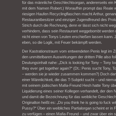
für das männliche Geschlechtsorgan, andererseits ein
mit dem Namen Robert.) Woraufhin prompt das Reale w
riesigen Haufen Recyclingflaschen macht Arthur, genann
Restaurantbesitzer und einziger Jugendfreund des Prot
Strich durch die Rechnung, denn er lässt sich nicht we
verhindern, dass sein Restaurant weggebombt werden 
nicht einen von Tonys Leuten erschießen lassen kann.
eben, so die Logik, mit Feuer bekämpft werden.
Der Kastrationstraum vom entwendeten Penis legt im
den unmittelbaren Auswirkungen der dritten Pille also f
Deutungsinhalt nahe: „Dick is looking for Tony – Tony look
they ever get together again?“ (Dt.: Penis sucht Tony, 
– werden sie je wieder zusammen kommen?) Doch dami
einer Männlichkeit, die das T-Subjekt sucht – und niema
mit seinem jüdischen Mafia-Freund Hesh hatte Tony üb
Liquidierung eines seiner Kollegen verhandelt, der den
und damit die Bezeichnung für das weibliche Geschlech
Originalton heißt es: „Do you think he is going to fuck 
Pussy?“ Über ein weibliches Partialorgan scheint er in
zu verfügen – einen Mafia-Freund – und zwar über ein 