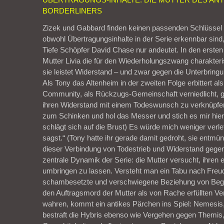
BORDERLINERS
Zizek und Gabbard finden keinen passenden Schlüssel
obwohl Übertragungsinhalte in der Serie erkennbar sind
Tiefe Schöpfer David Chase nur andeutet. In den ersten
Mutter Livia die für den Wiederholungszwang charakteris
sie leistet Widerstand – und zwar gegen die Unterbring
Als Tony das Altenheim in der zweiten Folge erbittert al
Community, als Rückzugs-Gemeinschaft verniedlicht, ge
ihren Widerstand mit einem Todeswunsch zu verknüpfen
zum Schinken und hol das Messer und stich es mir hier r
schlägt sich auf die Brust) Es würde mich weniger verl
sagst.“ (Tony hatte ihr gerade damit gedroht, sie entmün
dieser Verbindung von Todestrieb und Widerstand gegen
zentrale Dynamik der Serie: die Mutter versucht, ihren
umbringen zu lassen. Versteht man ein Tabu nach Freud
schambesetzte und verschwiegene Beziehung von Bege
den Auftragsmord der Mutter als von Rache erfüllten V
wahren, kommt ein antikes Pärchen ins Spiel: Nemesis,
bestraft die Hybris ebenso wie Vergehen gegen Themis, 