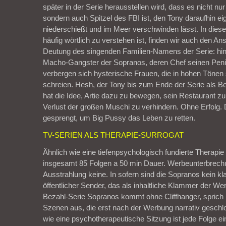
später in der Serie herausstellen wird, dass es nicht nur
sondern auch Spitzel des FBI ist, den Tony daraufhin e
niederschießt und im Meer verschwinden lässt. In die
häufig wörtlich zu verstehen ist, finden wir auch den An
Deutung des singenden Familien-Namens der Serie: hi
Macho-Gangster der Sopranos, deren Chef seinen Penis
verbergen sich hysterische Frauen, die in hohen Tönen 
schreien. Hesh, der Tony bis zum Ende der Serie als Ber
hat die Idee, Artie dazu zu bewegen, sein Restaurant z
Verlust der großen Muschi zu verhindern. Ohne Erfolg.
gesprengt, um Big Pussy das Leben zu retten.
TV-SERIEN ALS THERAPIE-SURROGAT
Ähnlich wie eine tiefenpsychologisch fundierte Therapie 
insgesamt 85 Folgen a 50 min Dauer. Werbeunterbrech
Ausstrahlung keine. In sofern sind die Sopranos kein 
öffentlicher Sender, das als inhaltliche Klammer der We
Bezahl-Serie Sopranos kommt ohne Cliffhanger, sprich 
Szenen aus, die erst nach der Werbung narrativ gesch
wie eine psychotherapeutische Sitzung ist jede Folge e