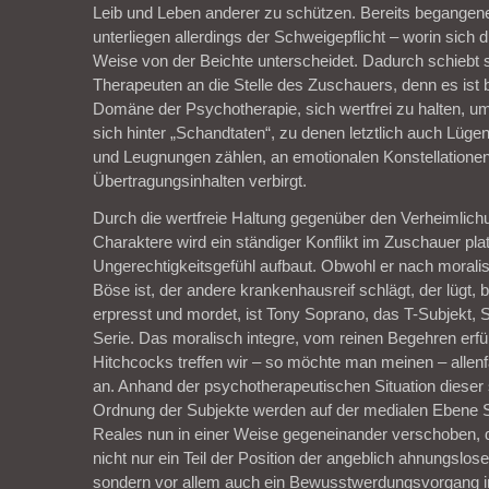
Leib und Leben anderer zu schützen. Bereits begangen
unterliegen allerdings der Schweigepflicht – worin sich d
Weise von der Beichte unterscheidet. Dadurch schiebt s
Therapeuten an die Stelle des Zuschauers, denn es ist 
Domäne der Psychotherapie, sich wertfrei zu halten, u
sich hinter „Schandtaten“, zu denen letztlich auch Lüg
und Leugnungen zählen, an emotionalen Konstellatione
Übertragungsinhalten verbirgt.
Durch die wertfreie Haltung gegenüber den Verheimlich
Charaktere wird ein ständiger Konflikt im Zuschauer platz
Ungerechtigkeitsgefühl aufbaut. Obwohl er nach moral
Böse ist, der andere krankenhausreif schlägt, der lügt, 
erpresst und mordet, ist Tony Soprano, das T-Subjekt, 
Serie. Das moralisch integre, vom reinen Begehren erfül
Hitchcocks treffen wir – so möchte man meinen – allenfa
an. Anhand der psychotherapeutischen Situation diese
Ordnung der Subjekte werden auf der medialen Ebene
Reales nun in einer Weise gegeneinander verschoben, 
nicht nur ein Teil der Position der angeblich ahnungslos
sondern vor allem auch ein Bewusstwerdungsvorgang i