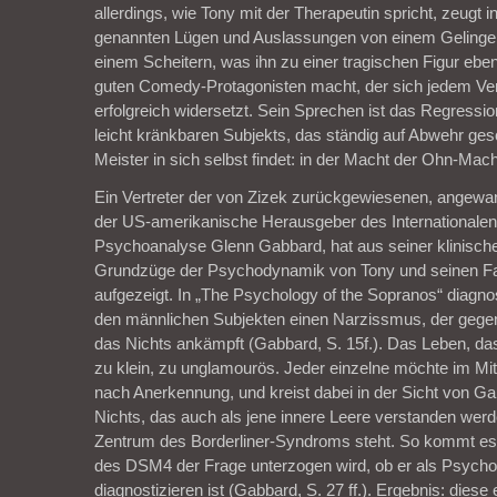
allerdings, wie Tony mit der Therapeutin spricht, zeugt i
genannten Lügen und Auslassungen von einem Gelinge
einem Scheitern, was ihn zu einer tragischen Figur eb
guten Comedy-Protagonisten macht, der sich jedem Ve
erfolgreich widersetzt. Sein Sprechen ist das Regressi
leicht kränkbaren Subjekts, das ständig auf Abwehr gesc
Meister in sich selbst findet: in der Macht der Ohn-Mach
Ein Vertreter der von Zizek zurückgewiesenen, angew
der US-amerikanische Herausgeber des Internationalen 
Psychoanalyse Glenn Gabbard, hat aus seiner klinische
Grundzüge der Psychodynamik von Tony und seinen Fam
aufgezeigt. In „The Psychology of the Sopranos“ diagnos
den männlichen Subjekten einen Narzissmus, der gege
das Nichts ankämpft (Gabbard, S. 15f.). Das Leben, das 
zu klein, zu unglamourös. Jeder einzelne möchte im Mit
nach Anerkennung, und kreist dabei in der Sicht von G
Nichts, das auch als jene innere Leere verstanden wer
Zentrum des Borderliner-Syndroms steht. So kommt es
des DSM4 der Frage unterzogen wird, ob er als Psycho
diagnostizieren ist (Gabbard, S. 27 ff.). Ergebnis: die