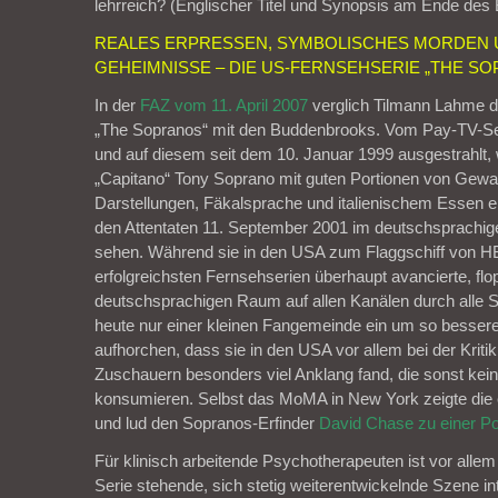
lehrreich? (Englischer Titel und Synopsis am Ende des 
REALES ERPRESSEN, SYMBOLISCHES MORDEN 
GEHEIMNISSE –
DIE US-FERNSEHSERIE „THE S
In der
FAZ vom 11. April 2007
verglich Tilmann Lahme d
„The Sopranos“ mit den Buddenbrooks. Vom Pay-TV-S
und auf diesem seit dem 10. Januar 1999 ausgestrahlt,
„Capitano“ Tony Soprano mit guten Portionen von Gewa
Darstellungen, Fäkalsprache und italienischem Essen e
den Attentaten 11. September 2001 im deutschsprachi
sehen. Während sie in den USA zum Flaggschiff von H
erfolgreichsten Fernsehserien überhaupt avancierte, flo
deutschsprachigen Raum auf allen Kanälen durch alle S
heute nur einer kleinen Fangemeinde ein um so besserer
aufhorchen, dass sie in den USA vor allem bei der Kriti
Zuschauern besonders viel Anklang fand, die sonst kei
konsumieren. Selbst das MoMA in New York zeigte die er
und lud den Sopranos-Erfinder
David Chase zu einer P
Für klinisch arbeitende Psychotherapeuten ist vor allem
Serie stehende, sich stetig weiterentwickelnde Szene in