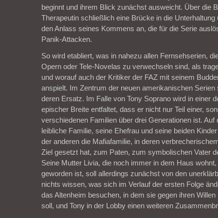
beginnt und ihrem Blick zunächst ausweicht. Über die Br
Therapeutin schließlich eine Brücke in die Unterhaltung 
den Anlass seines Kommens an, die für die Serie auslös
Panik-Attacken.
So wird etabliert, was in nahezu allen Fernsehserien, die
Opern oder Tele-Novelas zu verwechseln sind, als trage
und worauf auch der Kritiker der FAZ mit seinem Budde
anspielt. Im Zentrum der neuen amerikanischen Serien s
deren Ersatz. Im Falle von Tony Soprano wird in einer d
epischer Breite entfaltet, dass er nicht nur Teil einer, s
verschiedenen Familien über drei Generationen ist. Auf 
leibliche Familie, seine Ehefrau und seine beiden Kinder
der anderen die Mafiafamilie, in deren verbrecherische
Ziel gesetzt hat, zum Paten, zum symbolischen Vater d
Seine Mutter Livia, die noch immer in dem Haus wohnt,
geworden ist, soll allerdings zunächst von den unerklär
nichts wissen, was sich im Verlauf der ersten Folge än
das Altenheim besuchen, in dem sie gegen ihren Willen
soll, und Tony in der Lobby einen weiteren Zusammenbru