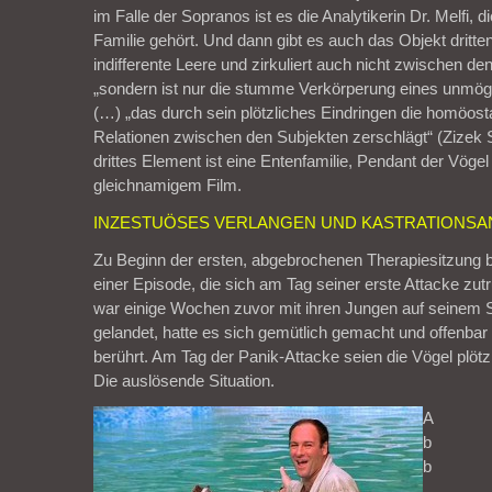
im Falle der Sopranos ist es die Analytikerin Dr. Melfi, d
Familie gehört. Und dann gibt es auch das Objekt dritten
indifferente Leere und zirkuliert auch nicht zwischen de
„sondern ist nur die stumme Verkörperung eines unmö
(…) „das durch sein plötzliches Eindringen die homöosta
Relationen zwischen den Subjekten zerschlägt“ (Zizek S
drittes Element ist eine Entenfamilie, Pendant der Vöge
gleichnamigem Film.
INZESTUÖSES VERLANGEN UND KASTRATIONSAN
Zu Beginn der ersten, abgebrochenen Therapiesitzung b
einer Episode, die sich am Tag seiner erste Attacke zut
war einige Wochen zuvor mit ihren Jungen auf seinem
gelandet, hatte es sich gemütlich gemacht und offenbar 
berührt. Am Tag der Panik-Attacke seien die Vögel plötz
Die auslösende Situation.
A
b
b
.