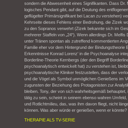
sondern die Abwesenheit eines Signifikanten. Dass Dr. M
logisches Pendant gibt, auf die Deutung des entflogenen
geflügelter Primärsignifikant bei Lacan zu verstehen) verz
Kehrseite dieses Fehlens einer Bedrohung, die Zizek 
zu den Sopranos verwehrt (Zizek bekannte sich im Ges
mehrerer Staffeln von „24“). Wenn allerdings Dr. Melfis
unter Tränen spontan als zutreffend kommentierten Ang
Familie eher vor dem Hintergrund der Bindungstheorie 
Erkenntnisse Konrad Lorenz‘ in die Psychoanalyse integ
Borderline-Theorie Kernbergs (der den Begriff Borderli
psychoanalytisch entwickelt hat) zu verstehen ist, bleibt
psychoanalytische Kliniker festzustellen, dass der verl
und die Vögel als Symbol unmöglichen Genießens im Ve
zugunsten der Beziehung des Protagonisten zur Analyti
bleiben. Tony, der von sich wahrheitsgemäß behauptet, i
tätig zu sein, scheint in seinem ebenso wahren Umfeld,
und Rotlichtmilieu, das, was ihm davon fliegt, nicht län
können. Was aber würde er genießen, wenn er könnte?
THERAPIE ALS TV-SERIE