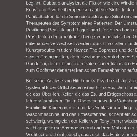
beginnt. Gabbard analysiert die Fiktion wie eine Wirklich
Kunst und Psyche therapeutisch auf eine Stufe. In dem
Panikattacken für die Serie die auslösende Situation sin
Therapeuten das Symptom eines Patienten. Der Umstan
Positionen Real Life und Bigger than Life von so hoch do
Präsidenten der amerikanischen psychoanalytischen G
miteinander verwechselt werden, spricht vor allem für d
Kunstprodukts mit dem Namen The Sopranos und der D
seines Protagonisten, dem inzwischen verstorbenen S
Gandolfini, der nicht nur zum Paten seiner fiktionalen F
zum Godfather der amerikanischen Fernsehnation aufst
Bei seiner Analyse von Hitchcocks Psycho schlägt Zize
Systematik der Örtlichkeiten eines Films vor. Damit m
die das Über-Ich, Keller, die das Es, und Erdgeschosse
Ich repräsentieren. Da im Obergeschoss des Wohnhau
Familie die Kinderzimmer und das Schlafzimmer liegen, 
Waschmaschine und das Fitnessfahrrad, scheint ein s
schwierig, wenngleich der Keller von Tony immer wieder
wichtige geheime Absprachen mit anderen Mafiosi in sei
Wichtiger erscheint jedoch, dass sich das Hinterzimme