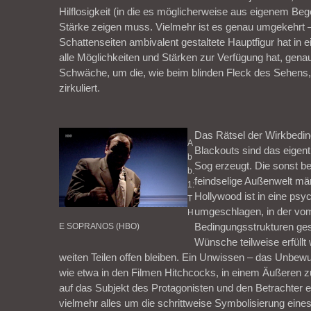
Hilflosigkeit (in die es möglicherweise aus eigenem Beg
Stärke zeigen muss. Vielmehr ist es genau umgekehrt –
Schattenseiten ambivalent gestaltete Hauptfigur hat in ein
alle Möglichkeiten und Stärken zur Verfügung hat, genau
Schwäche, um die, wie beim blinden Fleck des Sehens,
zirkuliert.
Das Rätsel der Wirkbedi
A
Blackouts sind das eigent
b
Sog erzeugt. Die sonst be
b.
feindselige Außenwelt män
1:
Hollywood ist in eine psy
T
umgeschlagen, in der vo
H
Bedingungsstrukturen ges
E SOPRANOS (HBO)
Wünsche teilweise erfüllt
weiten Teilen offen bleiben. Ein Unwissen – das Unbewus
wie etwa in den Filmen Hitchcocks, in einem Äußeren z
auf das Subjekt des Protagonisten und den Betrachter ei
vielmehr alles um die schrittweise Symbolisierung ein